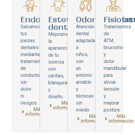
Endodoncia
Estetica
Odontopediatr
Fisiote
dental
Salvamos
Atención
Tratamientos
tus
dental
de
Mejoramos
piezas
adaptada
ATM,
la
dentales
a
bruxismo
apariencia
mediante
niños,
y
de tu
tratamientos
con
dolor
sonrisa
de
un
mandibular
con
conductos
entorno
para
carillas,
sin
amable
aliviar
blanqueamiento
dolor
y
tensión
y
ni
técnicas
y
diseño.
riesgos.
sin
mejorar
Más
información
Más
miedo.
postura.
información
Más
Más
información
información