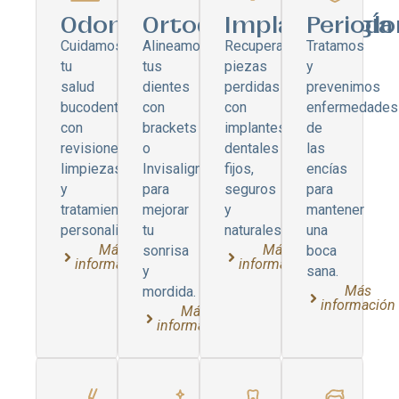
Odontología
Ortodoncia
Implantología
Periodo
Cuidamos
Alineamos
Recupera
Tratamos
tu
tus
piezas
y
salud
dientes
perdidas
prevenimos
bucodental
con
con
enfermedades
con
brackets
implantes
de
revisiones,
o
dentales
las
limpiezas
Invisalign
fijos,
encías
y
para
seguros
para
tratamientos
mejorar
y
mantener
personalizados.
tu
naturales.
una
Más
Más
sonrisa
boca
información
información
y
sana.
Más
mordida.
información
Más
información